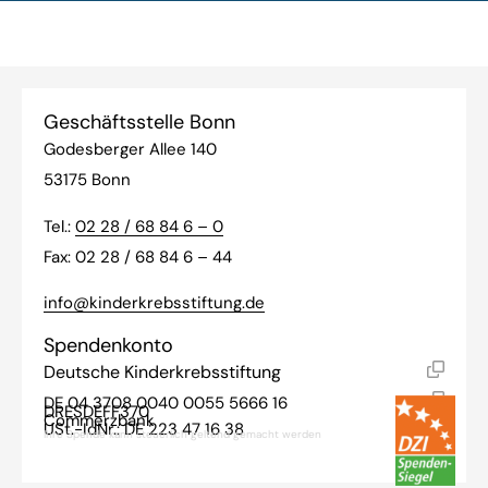
Geschäftsstelle Bonn
Godesberger Allee 140
53175 Bonn
Tel.:
02 28 / 68 84 6 – 0
Fax: 02 28 / 68 84 6 – 44
info@kinderkrebsstiftung.de
Spendenkonto
Deutsche Kinderkrebsstiftung
DE 04 3708 0040 0055 5666 16
DRESDEFF370
Commerzbank
USt.-IdNr.: DE 223 47 16 38
Ihre Spende kann steuerlich geltend gemacht werden