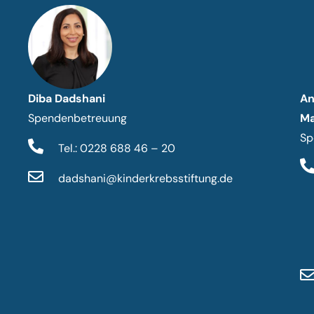
Diba Dadshani
An
Spendenbetreuung
Ma
Sp
Tel.: 0228 688 46 – 20
dadshani@kinderkrebsstiftung.de