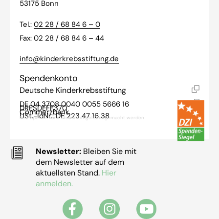
53175 Bonn
Tel.:
02 28 / 68 84 6 – 0
Fax: 02 28 / 68 84 6 – 44
info@kinderkrebsstiftung.de
Spendenkonto
Deutsche Kinderkrebsstiftung
DE 04 3708 0040 0055 5666 16
DRESDEFF370
Commerzbank
USt.-IdNr.: DE 223 47 16 38
Ihre Spende kann steuerlich geltend gemacht werden
Newsletter:
Bleiben Sie mit
dem Newsletter auf dem
aktuellsten Stand.
Hier
anmelden.