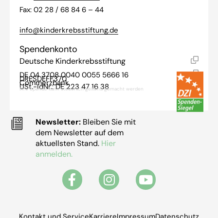
Fax: 02 28 / 68 84 6 – 44
info@kinderkrebsstiftung.de
Spendenkonto
Deutsche Kinderkrebsstiftung
DE 04 3708 0040 0055 5666 16
DRESDEFF370
Commerzbank
USt.-IdNr.: DE 223 47 16 38
Ihre Spende kann steuerlich geltend gemacht werden
Newsletter:
Bleiben Sie mit
dem Newsletter auf dem
aktuellsten Stand.
Hier
anmelden.
Kontakt und Service
Karriere
Impressum
Datenschutz