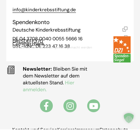
info@kinderkrebsstiftung.de
Spendenkonto
Deutsche Kinderkrebsstiftung
DE 04 3708 0040 0055 5666 16
DRESDEFF370
Commerzbank
USt.-IdNr.: DE 223 47 16 38
Ihre Spende kann steuerlich geltend gemacht werden
Newsletter:
Bleiben Sie mit
dem Newsletter auf dem
aktuellsten Stand.
Hier
anmelden.
Kontakt und Service
Karriere
Impressum
Datenschutz