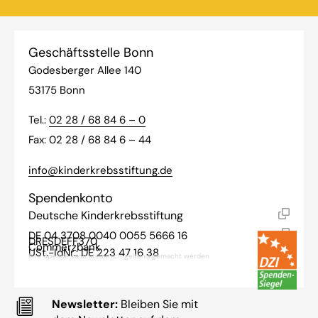
Geschäftsstelle Bonn
Godesberger Allee 140
53175 Bonn
Tel.:
02 28 / 68 84 6 – 0
Fax: 02 28 / 68 84 6 – 44
info@kinderkrebsstiftung.de
Spendenkonto
Deutsche Kinderkrebsstiftung
DE 04 3708 0040 0055 5666 16
DRESDEFF370
Commerzbank
USt.-IdNr.: DE 223 47 16 38
Ihre Spende kann steuerlich geltend gemacht werden
Newsletter:
Bleiben Sie mit