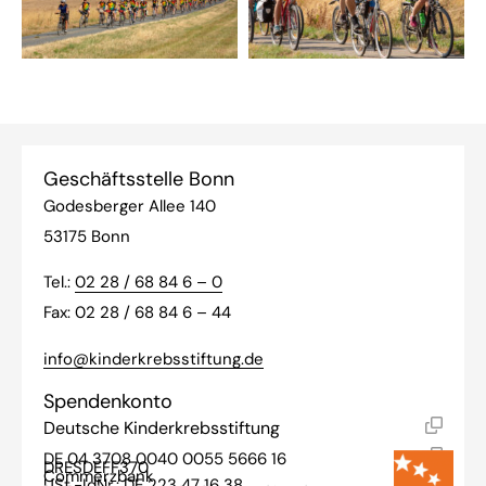
Geschäftsstelle Bonn
Godesberger Allee 140
53175 Bonn
Tel.:
02 28 / 68 84 6 – 0
Fax: 02 28 / 68 84 6 – 44
info@kinderkrebsstiftung.de
Spendenkonto
Deutsche Kinderkrebsstiftung
DE 04 3708 0040 0055 5666 16
DRESDEFF370
Commerzbank
USt.-IdNr.: DE 223 47 16 38