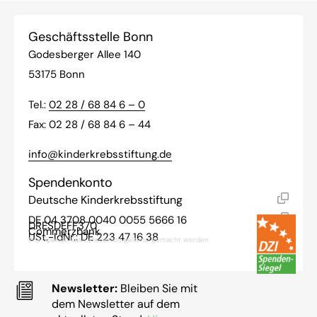
Geschäftsstelle Bonn
Godesberger Allee 140
53175 Bonn
Tel.:
02 28 / 68 84 6 – 0
Fax: 02 28 / 68 84 6 – 44
info@kinderkrebsstiftung.de
Spendenkonto
Deutsche Kinderkrebsstiftung
DE 04 3708 0040 0055 5666 16
DRESDEFF370
Commerzbank
USt.-IdNr.: DE 223 47 16 38
Ihre Spende kann steuerlich geltend gemacht werden
Newsletter:
Bleiben Sie mit
dem Newsletter auf dem