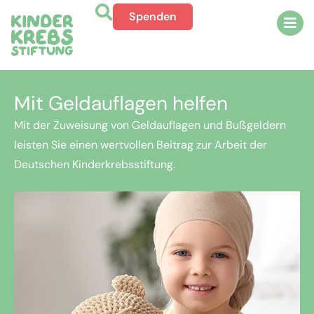
Spenden
Mit Geldauflagen helfen
Mit der Zuweisung von Geldauflagen und Bußgeldern
leisten Sie einen wertvollen Beitrag zur Arbeit der
Deutschen Kinderkrebsstiftung.