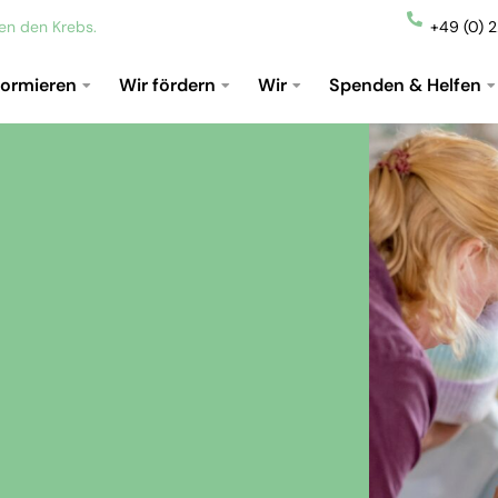
gen den Krebs.
+49 (0) 
formieren
Wir fördern
Wir
Spenden & Helfen