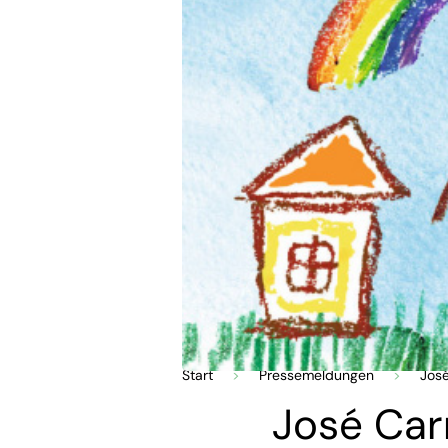
Start
>
Pressemeldungen
>
José
José Car