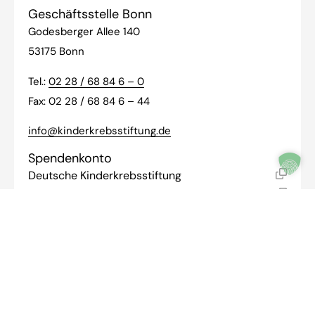
Geschäftsstelle Bonn
Godesberger Allee 140
53175 Bonn
Tel.:
02 28 / 68 84 6 – 0
Fax: 02 28 / 68 84 6 – 44
info@kinderkrebsstiftung.de
Spendenkonto
Deutsche Kinderkrebsstiftung
DE 04 3708 0040 0055 5666 16
DRESDEFF370
Commerzbank
USt.-IdNr.: DE 223 47 16 38
Ihre Spende kann steuerlich geltend gemacht werden
Newsletter:
Bleiben Sie mit
dem Newsletter auf dem
aktuellsten Stand.
Hier
anmelden.