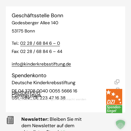
Geschäftsstelle Bonn
Godesberger Allee 140
53175 Bonn
Tel.:
02 28 / 68 84 6 – 0
Fax: 02 28 / 68 84 6 – 44
info@kinderkrebsstiftung.de
Spendenkonto
Deutsche Kinderkrebsstiftung
DE 04 3708 0040 0055 5666 16
DRESDEFF370
Commerzbank
USt.-IdNr.: DE 223 47 16 38
Ihre Spende kann steuerlich geltend gemacht werden
Newsletter:
Bleiben Sie mit
dem Newsletter auf dem