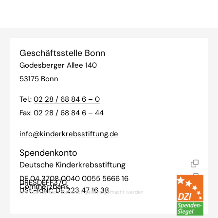
Geschäftsstelle Bonn
Godesberger Allee 140
53175 Bonn
Tel.:
02 28 / 68 84 6 – 0
Fax: 02 28 / 68 84 6 – 44
info@kinderkrebsstiftung.de
Spendenkonto
Deutsche Kinderkrebsstiftung
DE 04 3708 0040 0055 5666 16
DRESDEFF370
Commerzbank
USt.-IdNr.: DE 223 47 16 38
Ihre Spende kann steuerlich geltend gemacht werden