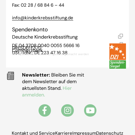
Fax: 02 28 / 68 84 6 – 44
info@kinderkrebsstiftung.de
Spendenkonto
Deutsche Kinderkrebsstiftung
DE 04 3708 0040 0055 5666 16
DRESDEFF370
Commerzbank
USt.-IdNr.: DE 223 47 16 38
Ihre Spende kann steuerlich geltend gemacht werden
Newsletter:
Bleiben Sie mit
dem Newsletter auf dem
aktuellsten Stand.
Hier
anmelden.
Kontakt und Service
Karriere
Impressum
Datenschutz