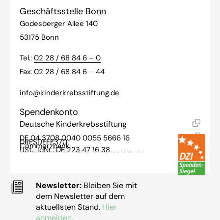
Geschäftsstelle Bonn
Godesberger Allee 140
53175 Bonn
Tel.:
02 28 / 68 84 6 – 0
Fax: 02 28 / 68 84 6 – 44
info@kinderkrebsstiftung.de
Spendenkonto
Deutsche Kinderkrebsstiftung
DE 04 3708 0040 0055 5666 16
DRESDEFF370
Commerzbank
USt.-IdNr.: DE 223 47 16 38
Ihre Spende kann steuerlich geltend gemacht werden
Newsletter:
Bleiben Sie mit
dem Newsletter auf dem
aktuellsten Stand.
Hier
anmelden.