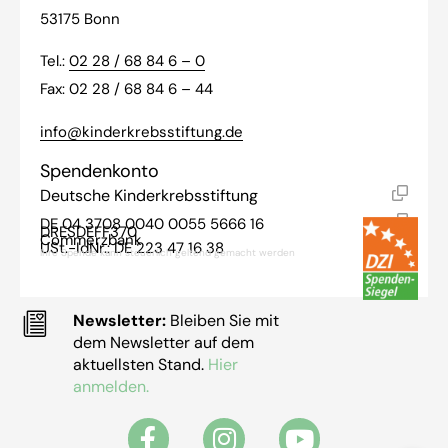
53175 Bonn
Tel.:
02 28 / 68 84 6 – 0
Fax: 02 28 / 68 84 6 – 44
info@kinderkrebsstiftung.de
Spendenkonto
Deutsche Kinderkrebsstiftung
DE 04 3708 0040 0055 5666 16
DRESDEFF370
Commerzbank
USt.-IdNr.: DE 223 47 16 38
Ihre Spende kann steuerlich geltend gemacht werden
Newsletter:
Bleiben Sie mit
dem Newsletter auf dem
aktuellsten Stand.
Hier
anmelden.