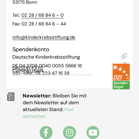
53175 Bonn
Tel.:
02 28 / 68 84 6 – 0
Fax: 02 28 / 68 84 6 – 44
info@kinderkrebsstiftung.de
Spendenkonto
Deutsche Kinderkrebsstiftung
DE 04 3708 0040 0055 5666 16
DRESDEFF370
Commerzbank
USt.-IdNr.: DE 223 47 16 38
Ihre Spende kann steuerlich geltend gemacht werden
Newsletter:
Bleiben Sie mit
dem Newsletter auf dem
aktuellsten Stand.
Hier
anmelden.