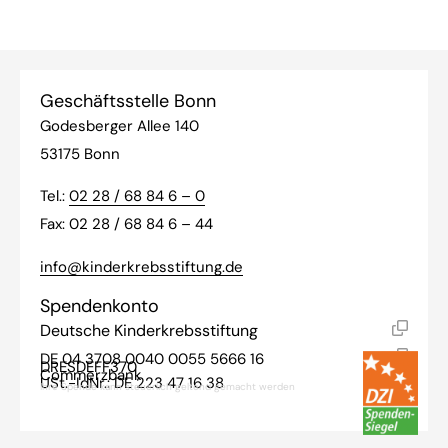
Geschäftsstelle Bonn
Godesberger Allee 140
53175 Bonn
Tel.:
02 28 / 68 84 6 – 0
Fax: 02 28 / 68 84 6 – 44
info@kinderkrebsstiftung.de
Spendenkonto
Deutsche Kinderkrebsstiftung
DE 04 3708 0040 0055 5666 16
DRESDEFF370
Commerzbank
USt.-IdNr.: DE 223 47 16 38
Ihre Spende kann steuerlich geltend gemacht werden