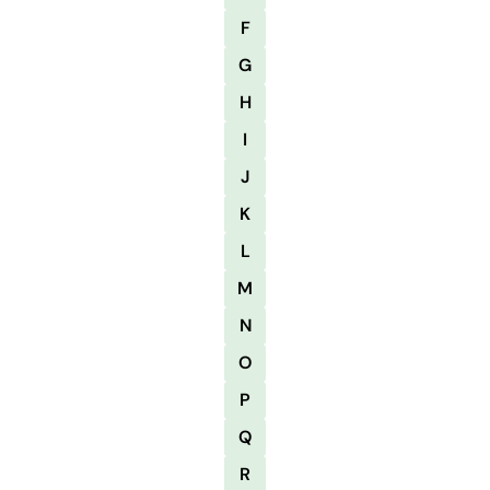
F
G
H
I
J
K
L
M
N
O
P
Q
R