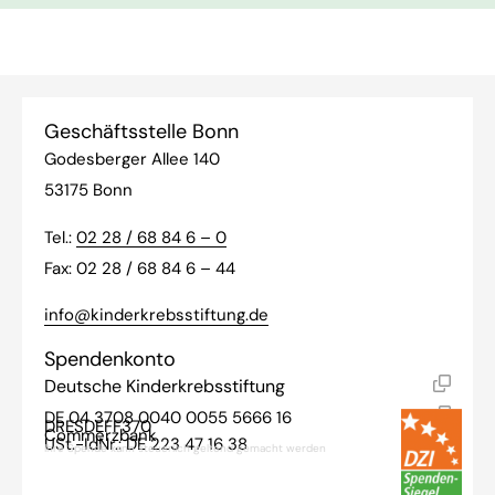
Geschäftsstelle Bonn
Godesberger Allee 140
53175 Bonn
Tel.:
02 28 / 68 84 6 – 0
Fax: 02 28 / 68 84 6 – 44
info@kinderkrebsstiftung.de
Spendenkonto
Deutsche Kinderkrebsstiftung
DE 04 3708 0040 0055 5666 16
DRESDEFF370
Commerzbank
USt.-IdNr.: DE 223 47 16 38
Ihre Spende kann steuerlich geltend gemacht werden