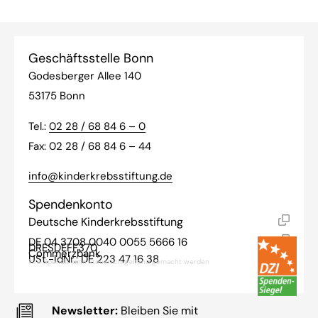
Geschäftsstelle Bonn
Godesberger Allee 140
53175 Bonn
Tel.:
02 28 / 68 84 6 – 0
Fax: 02 28 / 68 84 6 – 44
info@kinderkrebsstiftung.de
Spendenkonto
Deutsche Kinderkrebsstiftung
DE 04 3708 0040 0055 5666 16
DRESDEFF370
Commerzbank
USt.-IdNr.: DE 223 47 16 38
Ihre Spende kann steuerlich geltend gemacht werden
Newsletter:
Bleiben Sie mit